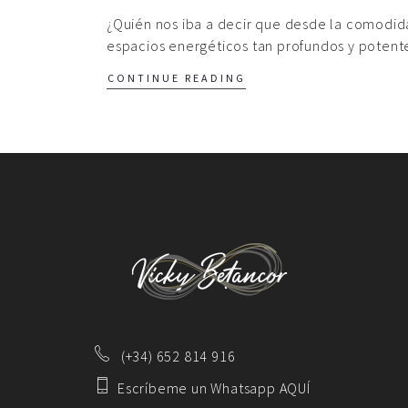
¿Quién nos iba a decir que desde la comodid
espacios energéticos tan profundos y potent
CONTINUE READING
(+34) 652 814 916
Escríbeme un Whatsapp AQUÍ