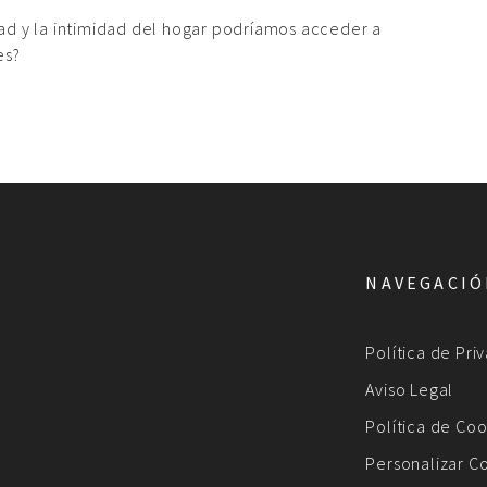
ad y la intimidad del hogar podríamos acceder a
es?
NAVEGACI
Política de Pri
Aviso Legal
Política de Coo
Personalizar C